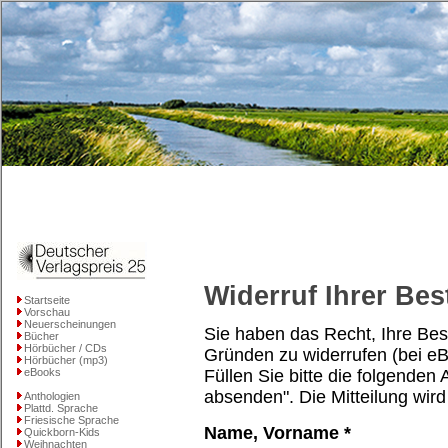
Widerruf Ihrer Bes
Startseite
Vorschau
Neuerscheinungen
Sie haben das Recht, Ihre Be
Bücher
Hörbücher / CDs
Gründen zu widerrufen (bei e
Hörbücher (mp3)
eBooks
Füllen Sie bitte die folgenden
absenden". Die Mitteilung wird 
Anthologien
Plattd. Sprache
Friesische Sprache
Name, Vorname *
Quickborn-Kids
Weihnachten