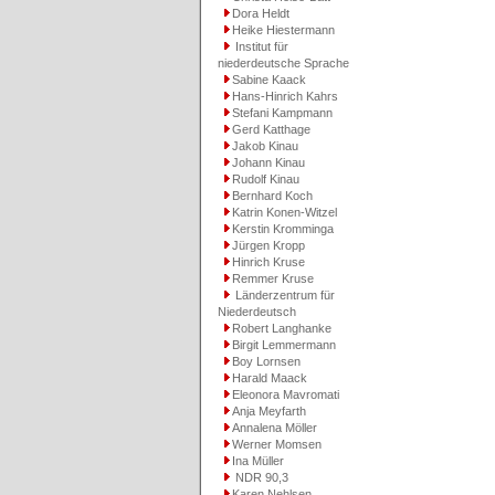
Dora Heldt
Heike Hiestermann
Institut für
niederdeutsche Sprache
Sabine Kaack
Hans-Hinrich Kahrs
Stefani Kampmann
Gerd Katthage
Jakob Kinau
Johann Kinau
Rudolf Kinau
Bernhard Koch
Katrin Konen-Witzel
Kerstin Kromminga
Jürgen Kropp
Hinrich Kruse
Remmer Kruse
Länderzentrum für
Niederdeutsch
Robert Langhanke
Birgit Lemmermann
Boy Lornsen
Harald Maack
Eleonora Mavromati
Anja Meyfarth
Annalena Möller
Werner Momsen
Ina Müller
NDR 90,3
Karen Nehlsen