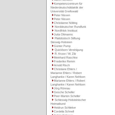
Kompetenzzentrum für
Niederdeutschdidaktik der
Universität Greifswald
Peter Nissen
Peter Nissen
Christianne Nölting
Norddeutscher Rundfunk
Nordfriisk Instituut
Jutta Oltmanns
Plattdüütsch Stiftung
Sleswig-Holsteen
Günter Pump
Quickborn Vereinigung
R. Kruse / W. Zilz
Meinhard Raschke
Frederike Remm
Arnold Risch
Christiane Ehlers /
Marianne Ehlers / Robert
Langhanke / Karen Nehlsen
Marianne Ehlers / Robert
Langhanke / Karen Nehlsen
Jörg Rönnau
Gesche Scheller
Peer-Marten Scheller
Schleswig-Holsteinischer
Heimatbund
Heidrun Schlieker
Cordelia Schnell