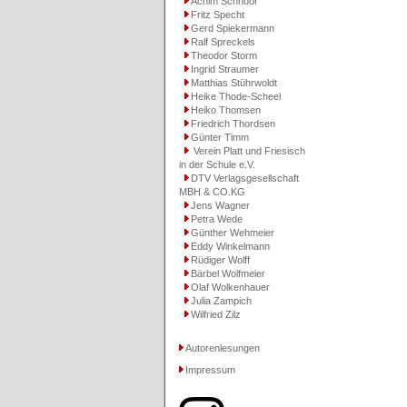
Achim Schnoor
Fritz Specht
Gerd Spiekermann
Ralf Spreckels
Theodor Storm
Ingrid Straumer
Matthias Stührwoldt
Heike Thode-Scheel
Heiko Thomsen
Friedrich Thordsen
Günter Timm
Verein Platt und Friesisch
in der Schule e.V.
DTV Verlagsgesellschaft
MBH & CO.KG
Jens Wagner
Petra Wede
Günther Wehmeier
Eddy Winkelmann
Rüdiger Wolff
Bärbel Wolfmeier
Olaf Wolkenhauer
Julia Zampich
Wilfried Zilz
Autorenlesungen
Impressum