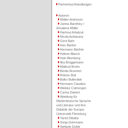
Partnerbuchhandlungen
Autoren
Walter Andresen
Janina Barofsky /
Annalena Möller
Hartmut Arbatzat
Nicola Ashtarany
Gerd Bahr
Ines Barber
Hermann Bärthel
Helene Blanck
Hein Blomberg
Ilka Brüggemann
Waltrud Bruhn
Benita Brunnert
Reimer Bull
Bolko Bullerdiek
Hermann Claudius
Wiebke Colmorgen
Carina Dawert
Abteilung für
Niederdeutsche Sprache
und Literatur und ihre
Didaktik der Europa-
Universität Flensburg
Yared Dibaba
Sonja Dohrmann
Stefanie Dufek