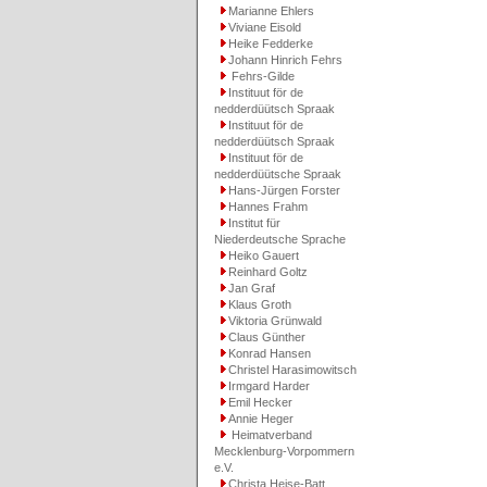
Marianne Ehlers
Viviane Eisold
Heike Fedderke
Johann Hinrich Fehrs
Fehrs-Gilde
Instituut för de
nedderdüütsch Spraak
Instituut för de
nedderdüütsch Spraak
Instituut för de
nedderdüütsche Spraak
Hans-Jürgen Forster
Hannes Frahm
Institut für
Niederdeutsche Sprache
Heiko Gauert
Reinhard Goltz
Jan Graf
Klaus Groth
Viktoria Grünwald
Claus Günther
Konrad Hansen
Christel Harasimowitsch
Irmgard Harder
Emil Hecker
Annie Heger
Heimatverband
Mecklenburg-Vorpommern
e.V.
Christa Heise-Batt