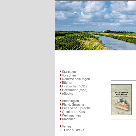
Startseite
Vorschau
Neuerscheinungen
Bücher
Hörbücher / CDs
Hörbücher (mp3)
eBooks
Anthologien
Plattd. Sprache
Friesische Sprache
Quickborn-Kids
Weihnachten
Kalender
Verlag
H. Lühr & Dircks