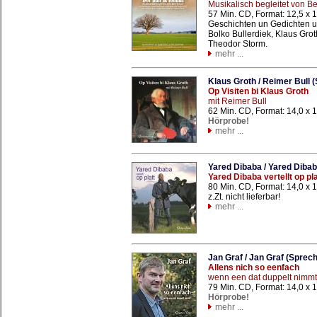
Musikalisch begleitet von B
57 Min. CD, Format: 12,5 x
Geschichten un Gedichten u
Bolko Bullerdiek, Klaus Gro
Theodor Storm.
mehr ...
Klaus Groth / Reimer Bull (
Op Visiten bi Klaus Groth
mit Reimer Bull
62 Min. CD, Format: 14,0 x
Hörprobe!
mehr ...
Yared Dibaba / Yared Dibab
Yared Dibaba vertellt op pla
80 Min. CD, Format: 14,0 x
z.Zt. nicht lieferbar!
mehr ...
Jan Graf / Jan Graf (Sprech
Allens nich so eenfach
wenn een dat duppelt nimmt
79 Min. CD, Format: 14,0 x
Hörprobe!
mehr ...