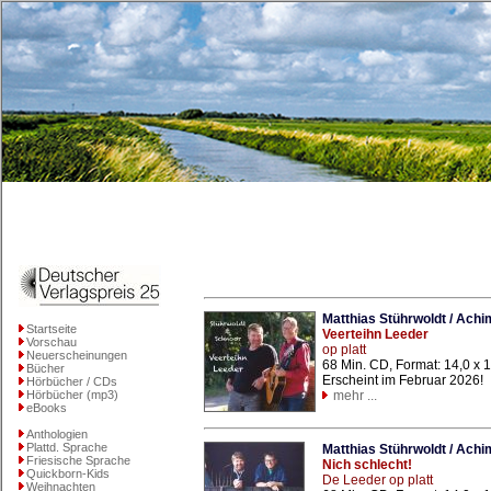
Matthias Stührwoldt / Ach
Startseite
Veerteihn Leeder
Vorschau
op platt
Neuerscheinungen
68 Min. CD, Format: 14,0 x
Bücher
Erscheint im Februar 2026!
Hörbücher / CDs
Hörbücher (mp3)
mehr ...
eBooks
Anthologien
Plattd. Sprache
Matthias Stührwoldt / Ach
Friesische Sprache
Nich schlecht!
Quickborn-Kids
De Leeder op platt
Weihnachten