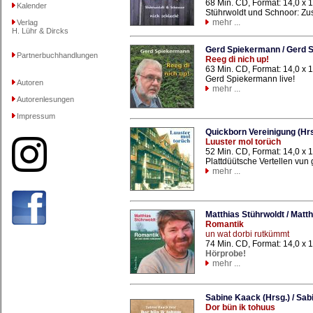
68 Min. CD, Format: 14,0 x
Kalender
Stührwoldt und Schnoor: Zus
mehr ...
Verlag
H. Lühr & Dircks
Gerd Spiekermann / Gerd 
Partnerbuchhandlungen
Reeg di nich up!
63 Min. CD, Format: 14,0 x
Gerd Spiekermann live!
Autoren
mehr ...
Autorenlesungen
Impressum
Quickborn Vereinigung (Hrs
Luuster mol torüch
52 Min. CD, Format: 14,0 x
Plattdüütsche Vertellen vun 
mehr ...
Matthias Stührwoldt / Matth
Romantik
un wat dorbi rutkümmt
74 Min. CD, Format: 14,0 x
Hörprobe!
mehr ...
Sabine Kaack (Hrsg.) / Sab
Dor bün ik tohuus