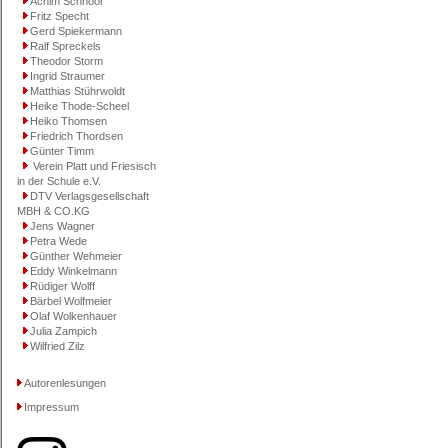
Achim Schnoor
Fritz Specht
Gerd Spiekermann
Ralf Spreckels
Theodor Storm
Ingrid Straumer
Matthias Stührwoldt
Heike Thode-Scheel
Heiko Thomsen
Friedrich Thordsen
Günter Timm
Verein Platt und Friesisch
in der Schule e.V.
DTV Verlagsgesellschaft
MBH & CO.KG
Jens Wagner
Petra Wede
Günther Wehmeier
Eddy Winkelmann
Rüdiger Wolff
Bärbel Wolfmeier
Olaf Wolkenhauer
Julia Zampich
Wilfried Zilz
Autorenlesungen
Impressum