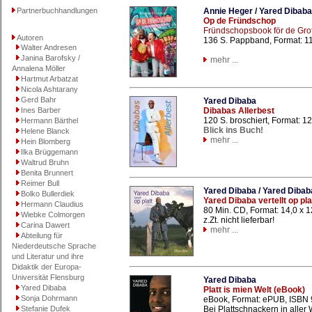
Partnerbuchhandlungen
Annie Heger / Yared Dibaba
Op de Fründschop
Fründschopsbook för de Gro
Autoren
136 S. Pappband, Format: 1
Walter Andresen
Janina Barofsky /
mehr ...
Annalena Möller
Hartmut Arbatzat
Nicola Ashtarany
Gerd Bahr
Yared Dibaba
Ines Barber
Dibabas Allerbest
120 S. broschiert, Format: 
Hermann Bärthel
Blick ins Buch!
Helene Blanck
mehr ...
Hein Blomberg
Ilka Brüggemann
Waltrud Bruhn
Benita Brunnert
Reimer Bull
Yared Dibaba / Yared Dibab
Bolko Bullerdiek
Yared Dibaba vertellt op pla
Hermann Claudius
80 Min. CD, Format: 14,0 x 
Wiebke Colmorgen
z.Zt. nicht lieferbar!
Carina Dawert
mehr ...
Abteilung für
Niederdeutsche Sprache
und Literatur und ihre
Didaktik der Europa-
Universität Flensburg
Yared Dibaba
Yared Dibaba
Platt is mien Welt (eBook)
Sonja Dohrmann
eBook, Format: ePUB, ISBN 
Stefanie Dufek
Bei Plattschnackern in aller 