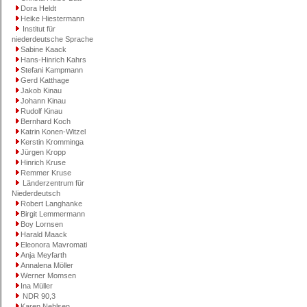
Dora Heldt
Heike Hiestermann
Institut für
niederdeutsche Sprache
Sabine Kaack
Hans-Hinrich Kahrs
Stefani Kampmann
Gerd Katthage
Jakob Kinau
Johann Kinau
Rudolf Kinau
Bernhard Koch
Katrin Konen-Witzel
Kerstin Kromminga
Jürgen Kropp
Hinrich Kruse
Remmer Kruse
Länderzentrum für
Niederdeutsch
Robert Langhanke
Birgit Lemmermann
Boy Lornsen
Harald Maack
Eleonora Mavromati
Anja Meyfarth
Annalena Möller
Werner Momsen
Ina Müller
NDR 90,3
Karen Nehlsen