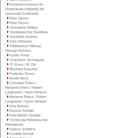
Kompetenzzentrum für
Niederdeutschdidaktik der
Universität Greifswald
Peter Nissen
Peter Nissen
Christianne Nölting
Norddeutscher Rundfunk
Nordfriisk Instituut
Jutta Oltmanns
Plattdüütsch Stiftung
Sleswig-Holsteen
Günter Pump
Quickborn Vereinigung
R. Kruse / W. Zilz
Meinhard Raschke
Frederike Remm
Arnold Risch
Christiane Ehlers /
Marianne Ehlers / Robert
Langhanke / Karen Nehlsen
Marianne Ehlers / Robert
Langhanke / Karen Nehlsen
Jörg Rönnau
Gesche Scheller
Peer-Marten Scheller
Schleswig-Holsteinischer
Heimatbund
Heidrun Schlieker
Cordelia Schnell