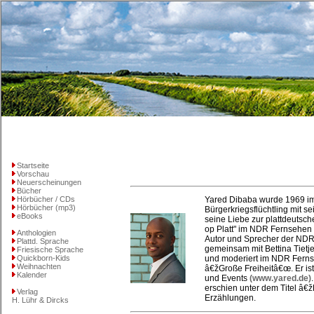
Startseite
Vorschau
Neuerscheinungen
Bücher
Hörbücher / CDs
Yared Dibaba wurde 1969 im
Hörbücher (mp3)
Bürgerkriegsflüchtling mit s
eBooks
seine Liebe zur plattdeutsc
op Platt" im NDR Fernsehen P
Anthologien
Autor und Sprecher der NDR
Plattd. Sprache
gemeinsam mit Bettina Tiet
Friesische Sprache
Quickborn-Kids
und moderiert im NDR Fern
Weihnachten
â€žGroße Freiheitâ€œ. Er ist
Kalender
und Events
(www.yared.de)
erschien unter dem Titel â€ž
Verlag
Erzählungen.
H. Lühr & Dircks