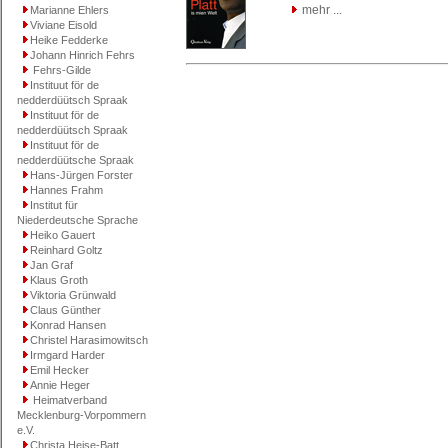
mehr ...
Marianne Ehlers
Viviane Eisold
Heike Fedderke
Johann Hinrich Fehrs
Fehrs-Gilde
Instituut för de
nedderdüütsch Spraak
Instituut för de
nedderdüütsch Spraak
Instituut för de
nedderdüütsche Spraak
Hans-Jürgen Forster
Hannes Frahm
Institut für
Niederdeutsche Sprache
Heiko Gauert
Reinhard Goltz
Jan Graf
Klaus Groth
Viktoria Grünwald
Claus Günther
Konrad Hansen
Christel Harasimowitsch
Irmgard Harder
Emil Hecker
Annie Heger
Heimatverband
Mecklenburg-Vorpommern
e.V.
Christa Heise-Batt