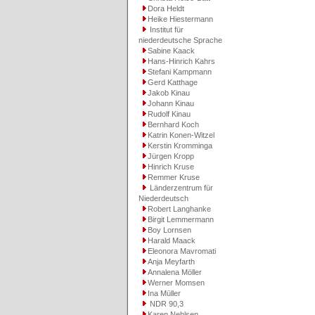
Dora Heldt
Heike Hiestermann
Institut für
niederdeutsche Sprache
Sabine Kaack
Hans-Hinrich Kahrs
Stefani Kampmann
Gerd Katthage
Jakob Kinau
Johann Kinau
Rudolf Kinau
Bernhard Koch
Katrin Konen-Witzel
Kerstin Kromminga
Jürgen Kropp
Hinrich Kruse
Remmer Kruse
Länderzentrum für
Niederdeutsch
Robert Langhanke
Birgit Lemmermann
Boy Lornsen
Harald Maack
Eleonora Mavromati
Anja Meyfarth
Annalena Möller
Werner Momsen
Ina Müller
NDR 90,3
Karen Nehlsen