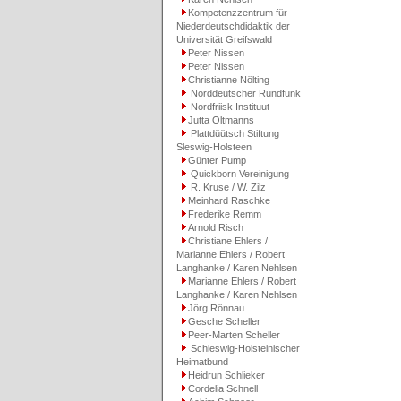
Kompetenzzentrum für
Niederdeutschdidaktik der
Universität Greifswald
Peter Nissen
Peter Nissen
Christianne Nölting
Norddeutscher Rundfunk
Nordfriisk Instituut
Jutta Oltmanns
Plattdüütsch Stiftung
Sleswig-Holsteen
Günter Pump
Quickborn Vereinigung
R. Kruse / W. Zilz
Meinhard Raschke
Frederike Remm
Arnold Risch
Christiane Ehlers /
Marianne Ehlers / Robert
Langhanke / Karen Nehlsen
Marianne Ehlers / Robert
Langhanke / Karen Nehlsen
Jörg Rönnau
Gesche Scheller
Peer-Marten Scheller
Schleswig-Holsteinischer
Heimatbund
Heidrun Schlieker
Cordelia Schnell