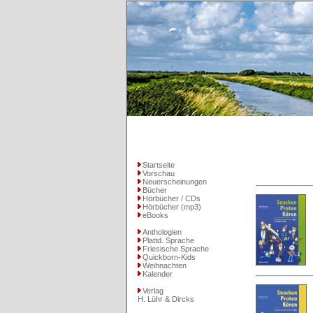
Startseite
Vorschau
Neuerscheinungen
Bücher
Hörbücher / CDs
Hörbücher (mp3)
eBooks
Anthologien
Plattd. Sprache
Friesische Sprache
Quickborn-Kids
Weihnachten
Kalender
Verlag
H. Lühr & Dircks