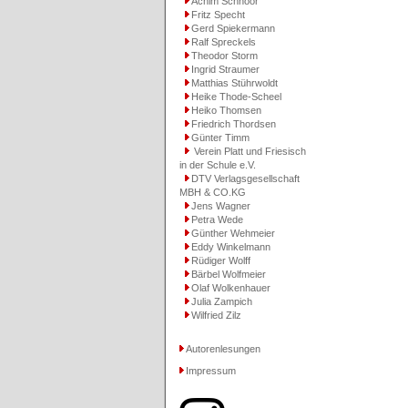
Achim Schnoor
Fritz Specht
Gerd Spiekermann
Ralf Spreckels
Theodor Storm
Ingrid Straumer
Matthias Stührwoldt
Heike Thode-Scheel
Heiko Thomsen
Friedrich Thordsen
Günter Timm
Verein Platt und Friesisch
in der Schule e.V.
DTV Verlagsgesellschaft
MBH & CO.KG
Jens Wagner
Petra Wede
Günther Wehmeier
Eddy Winkelmann
Rüdiger Wolff
Bärbel Wolfmeier
Olaf Wolkenhauer
Julia Zampich
Wilfried Zilz
Autorenlesungen
Impressum