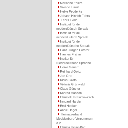
Marianne Ehlers
Viviane Eisold
Heike Fedderke
Johann Hinrich Fehrs
Fehrs-Gilde
Instituut för de
nedderdüütsch Spraak
Instituut för de
nedderdüütsch Spraak
Instituut för de
nedderdüütsche Spraak
Hans-Jürgen Forster
Hannes Frahm
Institut für
Niederdeutsche Sprache
Heiko Gauert
Reinhard Goltz
Jan Graf
Klaus Groth
Viktoria Grünwald
Claus Günther
Konrad Hansen
Christel Harasimowitsch
Irmgard Harder
Emil Hecker
Annie Heger
Heimatverband
Mecklenburg-Vorpommern
e.V.
Christa Heise-Batt