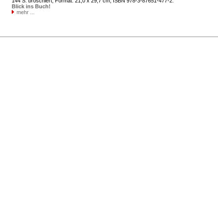
144 S. broschiert, Format: 21,0 x 29,7 cm, ISBN 978-3-87651-477-2.
Blick ins Buch!
mehr ...