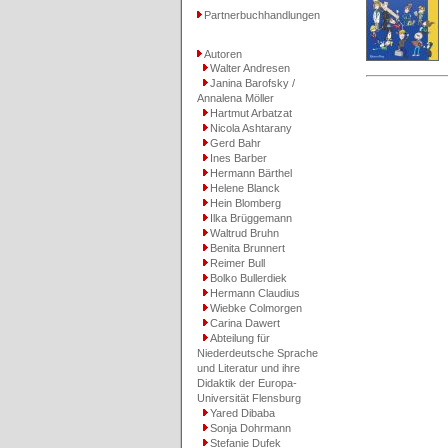
Partnerbuchhandlungen
Autoren
Walter Andresen
Janina Barofsky /
Annalena Möller
Hartmut Arbatzat
Nicola Ashtarany
Gerd Bahr
Ines Barber
Hermann Bärthel
Helene Blanck
Hein Blomberg
Ilka Brüggemann
Waltrud Bruhn
Benita Brunnert
Reimer Bull
Bolko Bullerdiek
Hermann Claudius
Wiebke Colmorgen
Carina Dawert
Abteilung für
Niederdeutsche Sprache
und Literatur und ihre
Didaktik der Europa-
Universität Flensburg
Yared Dibaba
Sonja Dohrmann
Stefanie Dufek